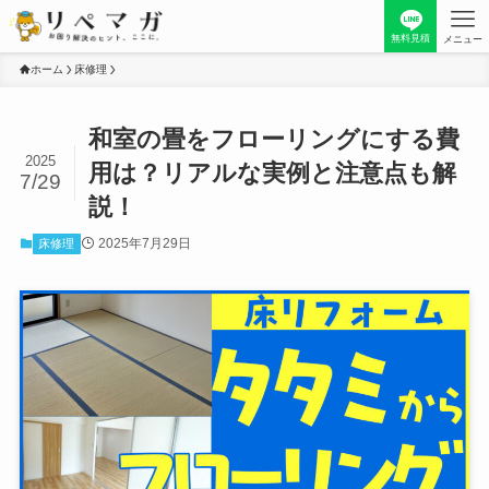
無料見積
メニュー
ホーム
床修理
和室の畳をフローリングにする費
2025
用は？リアルな実例と注意点も解
7/29
説！
2025年7月29日
床修理