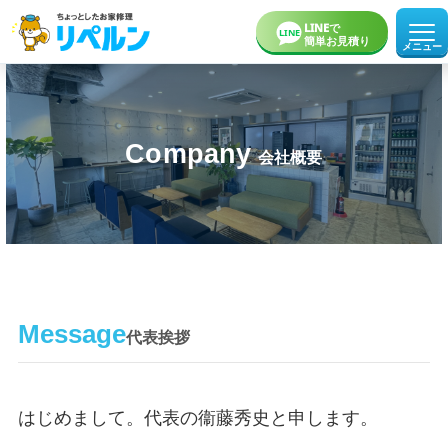
LINEで
LINE
簡単お見積り
メニュー
ホーム
お役立ち記事
Company
会社概要
事例一覧
インスタグラム
リペルンについて
Message
代表挨拶
はじめまして。代表の衞藤秀史と申します。