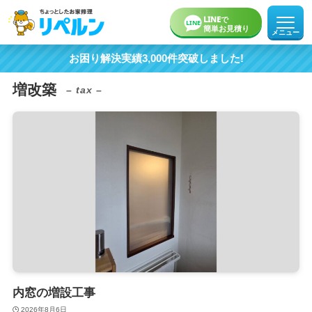
LINEで
LINE
簡単お見積り
メニュー
お困り解決実績3,000件突破しました!
ホーム
増改築
– tax –
お役立ち記事
事例一覧
インスタグラム
リペルンについて
内窓の増設工事
2026年8月6日