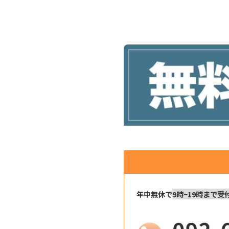
年中無休で
9時~19時まで受