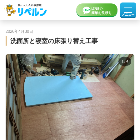
LINEで
LINE
簡単お見積り
メニュー
2026年4月30日
ホーム
洗面所と寝室の床張り替え工事
お役立ち記事
事例一覧
インスタグラム
1
/ 4
リペルンについて