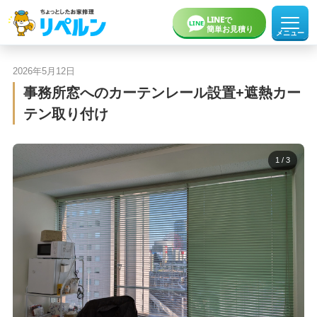
LINEで
LINE
簡単お見積り
メニュー
2026年5月12日
ホーム
事務所窓へのカーテンレール設置+遮熱カー
お役立ち記事
テン取り付け
事例一覧
インスタグラム
リペルンについて
1
/ 3